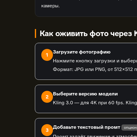
камеры.
Как оживить фото через K
Загрузите фотографию
1
Нажмите кнопку загрузки и выбер
Формат: JPG или PNG, от 512×512 
Выберите версию модели
2
Kling 3.0 — для 4K при 60 fps. Kli
Добавьте текстовый промт
опцион
3
Промт задаёт движение и атмосферу.