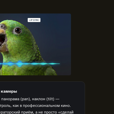
 камеры
я панорама (pan), наклон (tilt) —
троль, как в профессиональном кино.
раторский приём, а не просто «сделай