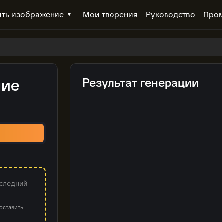
ть изображение
Мои творения
Руководство
Про
▼
ние
Результат генерации
оследний
оставить