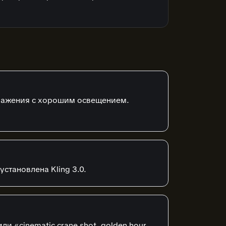
бражения с хорошим освещением.
установлена Kling 3.0.
ли «cinematic crane shot, golden hour