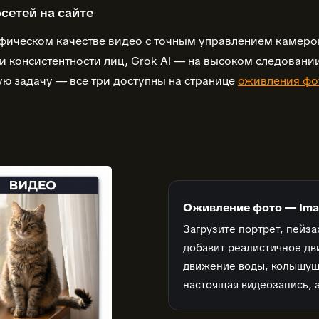
осетей на сайте
афическом качестве видео с точным управлением камерой
и консистентности лиц, Grok AI — на высоком следовании
ую задачу — все три доступны на странице
оживления фо
Оживление фото — Ima
Загрузите портрет, пейз
добавит реалистичное дв
движение воды, колышущи
настоящая видеозапись, а