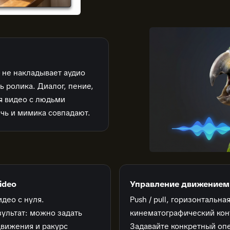
— не накладывает аудио
ь ролика. Диалог, пение,
я видео с людьми
чь и мимика совпадают.
ideo
Управление движением
део с нуля.
Push / pull, горизонтальна
ультат: можно задать
кинематографический кон
движения и ракурс
Задавайте конкретный опе