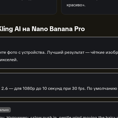
красиво».
ling AI на Nano Banana Pro
ите фото с устройства. Лучший результат — чёткие изо
пикселей.
ng 2.6 — для 1080p до 10 секунд при 30 fps. По умолчанию 
ально
 Например: «slow push in, gentle wind moving the hair» и